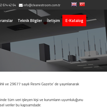
2 674 42 64
info@cleanestroom.com.tr
ranslar
Teknik Bilgiler
İletişim
E-Katalog
ihli ve 29677 sayılı Resmi Gazete’ de yayınlanarak
esinde tüm veri işleyen kişi ve kurumların uyumluluğunu
sel veriler bu kapsamdadır.