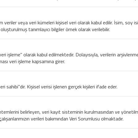
üm veriler veya veri kümeleri kişisel veri olarak kabul edilir. İsim, so
oluşturulmuş tanımlayıcı bilgiler örnek olarak verilebilir.
 "veri işleme" olarak kabul edilmektedir. Dolayısıyla, verilerin arşivle
lması veri işleme kapsamına girer.
ri sahibi"dir. Kişisel verisi işlenen gerçek kişileri ifade eder.
öntemlerini belirleyen, veri kayıt sisteminin kurulmasından ve yöneti
çalışanlarımızın verileri bakımından Veri Sorumlusu olmaktadır.