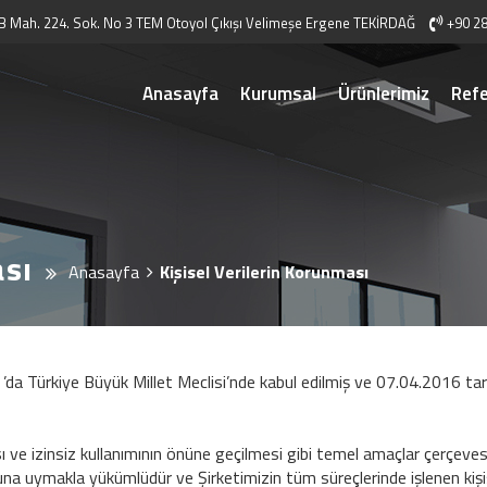
 Mah. 224. Sok. No 3 TEM Otoyol Çıkışı Velimeşe Ergene TEKİRDAĞ
+90 28
Anasayfa
Kurumsal
Ürünlerimiz
Refe
ası
Anasayfa
Kişisel Verilerin Korunması
da Türkiye Büyük Millet Meclisi’nde kabul edilmiş ve 07.04.2016 tar
ası ve izinsiz kullanımının önüne geçilmesi gibi temel amaçlar çerçev
nuna uymakla yükümlüdür ve Şirketimizin tüm süreçlerinde işlenen kişi