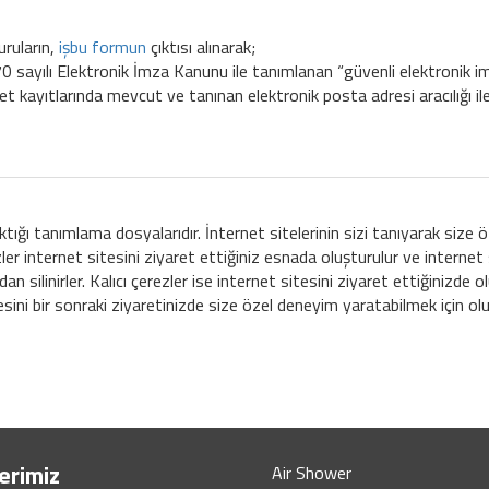
uruların,
işbu formun
çıktısı alınarak;
 sayılı Elektronik İmza Kanunu ile tanımlanan “güvenli elektronik imz
irket kayıtlarında mevcut ve tanınan elektronik posta adresi aracılığı i
ktığı tanımlama dosyalarıdır. İnternet sitelerinin sizi tanıyarak size öze
zler internet sitesini ziyaret ettiğiniz esnada oluşturulur ve internet 
an silinirler. Kalıcı çerezler ise internet sitesini ziyaret ettiğinizde 
tesini bir sonraki ziyaretinizde size özel deneyim yaratabilmek için olu
erimiz
Air Shower